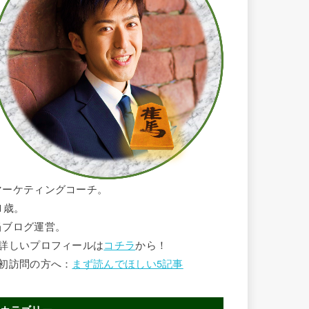
マーケティングコーチ。
1歳。
当ブログ運営。
■詳しいプロフィールは
コチラ
から！
■初訪問の方へ：
まず読んでほしい5記事