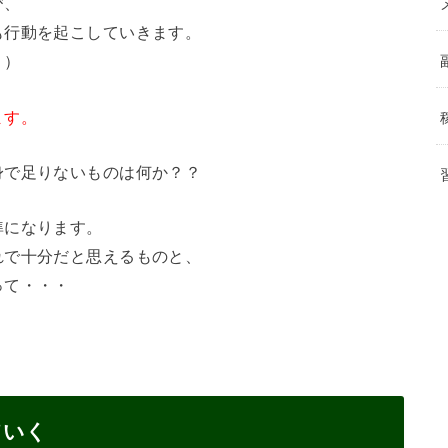
び、
も行動を起こしていきます。
。）
ます。
身で足りないものは何か？？
準になります。
れで十分だと思えるものと、
って・・・
ていく