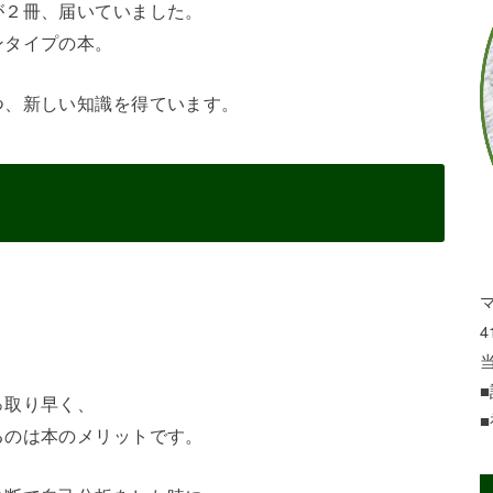
が２冊、
届いていました。
ンタイプの本。
つ、
新しい知識を得ています。
4
っ取り早く、
るのは本のメリットです。