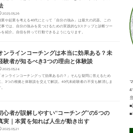
法
2025.05.26
副業や起業を考える40代にとって「自分の強み」は最大の武器。この
記事では、自分の強みを見つけるための実践的な3ステップと診断ツー
ルを紹介。自信を持って行動できるようになります。
オンラインコーチングは本当に効果ある？未
経験者が知るべき3つの理由と体験談
2025.05.24
「オンラインコーチングって効果あるの？」そんな疑問に答えるため
に、3つの根拠と体験談を交えて解説。40代未経験者の不安も解消しま
す。
4
初心者が誤解しやすい“コーチング”の5つの
真実｜本質を知れば人生が動き出す
2025.05.21