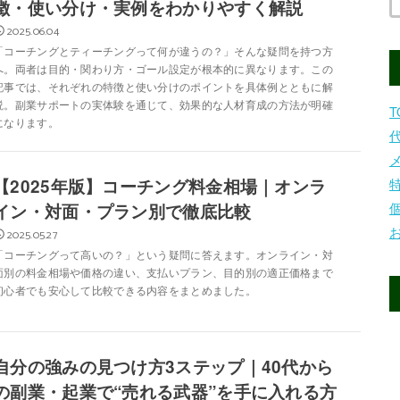
徴・使い分け・実例をわかりやすく解説
2025.06.04
「コーチングとティーチングって何が違うの？」そんな疑問を持つ方
へ。両者は目的・関わり方・ゴール設定が根本的に異なります。この
記事では、それぞれの特徴と使い分けのポイントを具体例とともに解
説。副業サポートの実体験を通じて、効果的な人材育成の方法が明確
T
になります。
【2025年版】コーチング料金相場｜オンラ
イン・対面・プラン別で徹底比較
2025.05.27
「コーチングって高いの？」という疑問に答えます。オンライン・対
面別の料金相場や価格の違い、支払いプラン、目的別の適正価格まで
初心者でも安心して比較できる内容をまとめました。
自分の強みの見つけ方3ステップ｜40代から
の副業・起業で“売れる武器”を手に入れる方