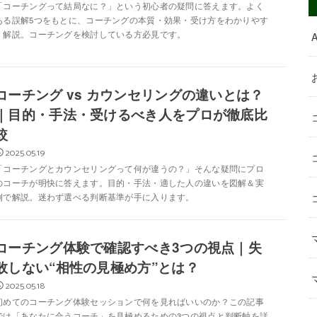
「コーチングって結局なに？」という初心者の疑問に答えます。よく
ある誤解5つをもとに、コーチングの本質・効果・受け方をわかりやす
く解説。コーチングを検討している方必見です。
コーチング vs カウンセリングの違いとは？
｜目的・手法・受けるべき人をプロが徹底比
較
2025.05.19
「コーチングとカウンセリングって何が違うの？」そんな疑問にプロ
のコーチが明快に答えます。目的・手法・適した人の違いを図解＆実
例で解説。迷わず選べる判断基準が手に入ります。
コーチング体験で確認すべき3つの視点｜失
敗しない“相性の見極め方”とは？
2025.05.18
初めてのコーチング体験セッションで何を見ればいいのか？この記事
では「あなたに合うコーチ」を見極めるための3つの視点と判断軸を詳