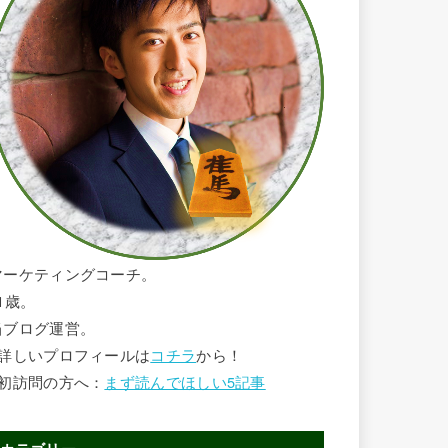
マーケティングコーチ。
1歳。
当ブログ運営。
■詳しいプロフィールは
コチラ
から！
■初訪問の方へ：
まず読んでほしい5記事