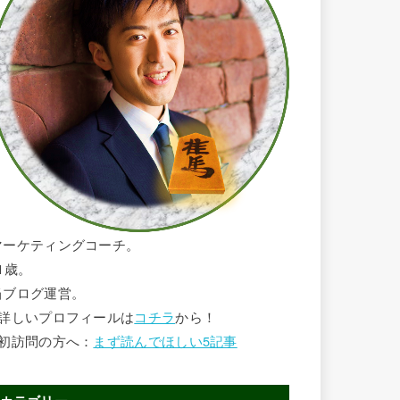
マーケティングコーチ。
1歳。
当ブログ運営。
■詳しいプロフィールは
コチラ
から！
■初訪問の方へ：
まず読んでほしい5記事