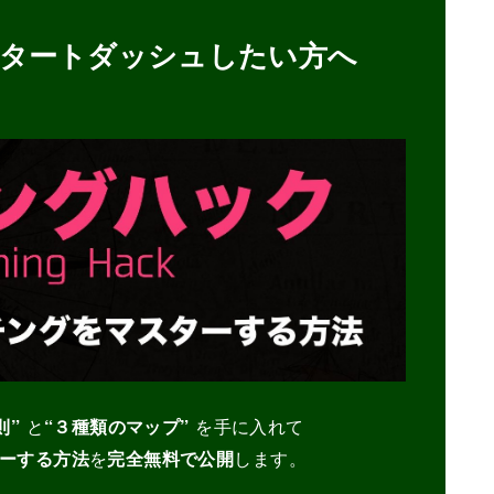
タートダッシュしたい方へ
則”
と
“３種類のマップ”
を手に入れて
ーする
方法
を
完全無料で公開
します。