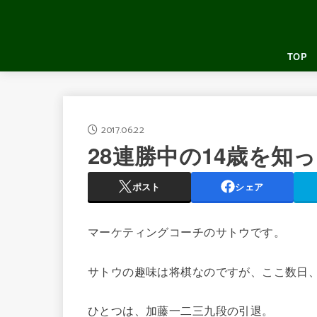
TOP
2017.06.22
28連勝中の14歳を知
ポスト
シェア
マーケティングコーチのサトウです。
サトウの趣味は将棋なのですが、ここ数日
ひとつは、加藤一二三九段の引退。