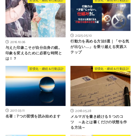
2025.05.10
行動力を高める方法5選｜「やる気
2016.10.06
が出ない…」を乗り越える実践ス
与えた印象こそが自分自身の鏡。
テップ
印象を変えるために必要な時間と
は！？
習慣化・継続＆行動設計
習慣化・継続＆行動設計
2017.03.11
2018.05.28
名著：7つの習慣を読み始めます
メルマガを書き続ける５つのコ
ツ ～あとは書くだけの状態を作
る方法～