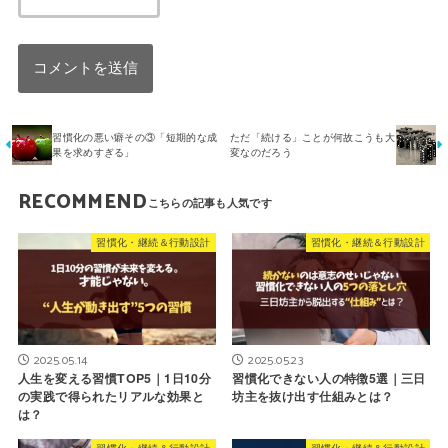
習慣化の悪い癖その③「短期的な成
ただ「続ける」ことが何故こうも大
果を求めすぎる」
変なのだろう
RECOMMEND
習慣化・継続＆行動設計
習慣化・継続＆行動設計
2025.05.14
2025.05.23
人生を変える習慣TOP5｜1日10分
習慣化できない人の特徴5選｜三日
の実践で得られたリアルな効果と
坊主を抜け出す仕組みとは？
は？
習慣化・継続＆行動設計
習慣化・継続＆行動設計