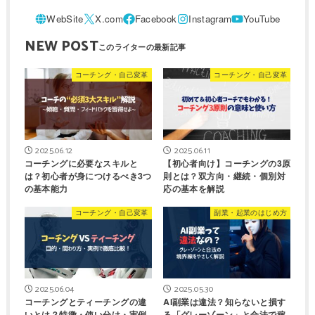
NEW POST
コーチング・自己変革
コーチング・自己変革
2025.06.12
2025.06.11
コーチングに必要なスキルと
【初心者向け】コーチングの3原
は？初心者が身につけるべき3つ
則とは？双方向・継続・個別対
の基本能力
応の基本を解説
コーチング・自己変革
副業・起業のはじめ方
2025.06.04
2025.05.30
コーチングとティーチングの違
AI副業は違法？知らないと損す
いとは？特徴・使い分け・実例
る「グレーゾーン」と合法で稼