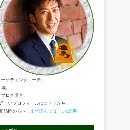
マーケティングコーチ。
1歳。
当ブログ運営。
■詳しいプロフィールは
コチラ
から！
■初訪問の方へ：
まず読んでほしい5記事