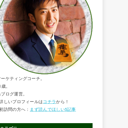
マーケティングコーチ。
1歳。
当ブログ運営。
■詳しいプロフィールは
コチラ
から！
■初訪問の方へ：
まず読んでほしい5記事