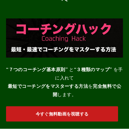
“７つのコーチング基本原則”
と
“３種類のマップ”
を手
に入れて
最短でコーチングをマスターする
方法
を
完全無料で公
開
します。
今すぐ無料動画を視聴する