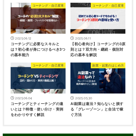
コーチング・自己変革
コーチング・自己変革
2025.06.12
2025.06.11
コーチングに必要なスキルと
【初心者向け】コーチングの3原
は？初心者が身につけるべき3つ
則とは？双方向・継続・個別対
の基本能力
応の基本を解説
コーチング・自己変革
副業・起業のはじめ方
2025.06.04
2025.05.30
コーチングとティーチングの違
AI副業は違法？知らないと損す
いとは？特徴・使い分け・実例
る「グレーゾーン」と合法で稼
をわかりやすく解説
ぐ方法