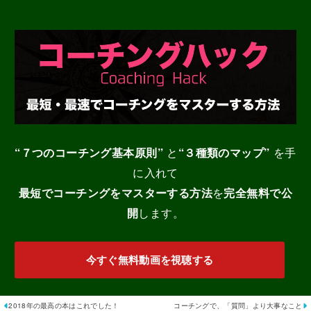
“７つのコーチング基本原則”
と
“３種類のマップ”
を手
に入れて
最短でコーチングをマスターする
方法
を
完全無料で公
開
します。
今すぐ無料動画を視聴する
2018年の最高の本はこれでした！
コーチングで、「質問」より大事なこと