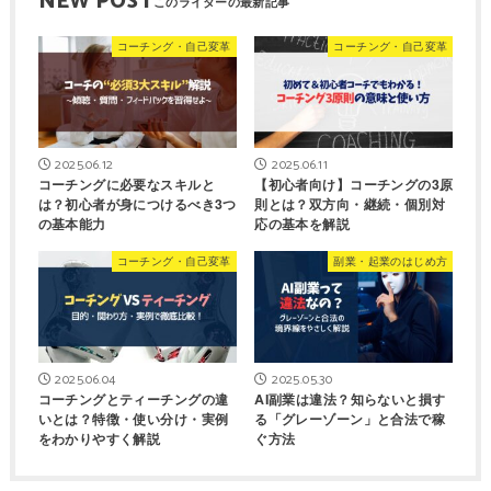
NEW POST
コーチング・自己変革
コーチング・自己変革
2025.06.12
2025.06.11
コーチングに必要なスキルと
【初心者向け】コーチングの3原
は？初心者が身につけるべき3つ
則とは？双方向・継続・個別対
の基本能力
応の基本を解説
コーチング・自己変革
副業・起業のはじめ方
2025.06.04
2025.05.30
コーチングとティーチングの違
AI副業は違法？知らないと損す
いとは？特徴・使い分け・実例
る「グレーゾーン」と合法で稼
をわかりやすく解説
ぐ方法