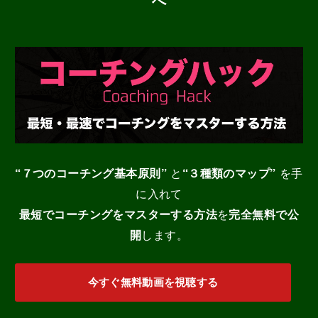
へ
“７つのコーチング基本原則”
と
“３種類のマップ”
を手
に入れて
最短でコーチングをマスターする
方法
を
完全無料で公
開
します。
今すぐ無料動画を視聴する