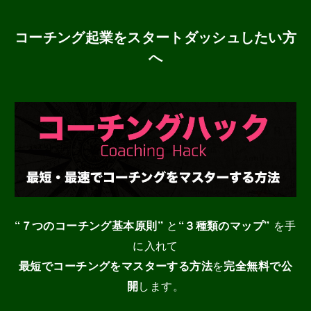
コーチング起業をスタートダッシュしたい方
へ
“７つのコーチング基本原則”
と
“３種類のマップ”
を手
に入れて
最短でコーチングをマスターする
方法
を
完全無料で公
開
します。