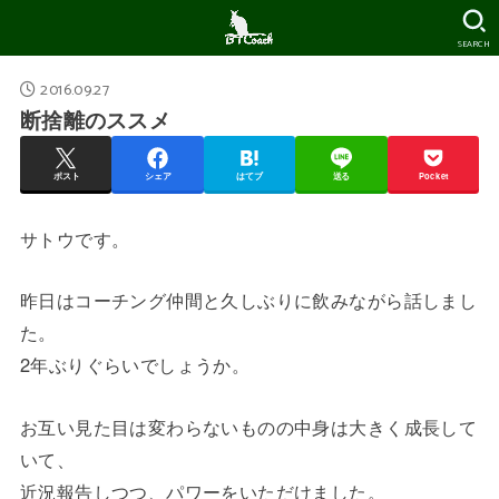
SEARCH
2016.09.27
断捨離のススメ
ポスト
シェア
はてブ
送る
Pocket
サトウです。
昨日はコーチング仲間と久しぶりに飲みながら話しまし
た。
2年ぶりぐらいでしょうか。
お互い見た目は変わらないものの中身は大きく成長して
いて、
近況報告しつつ、パワーをいただけました。