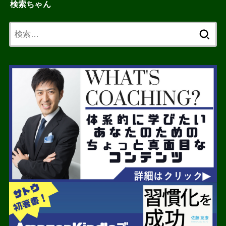
検索ちゃん
検
索: