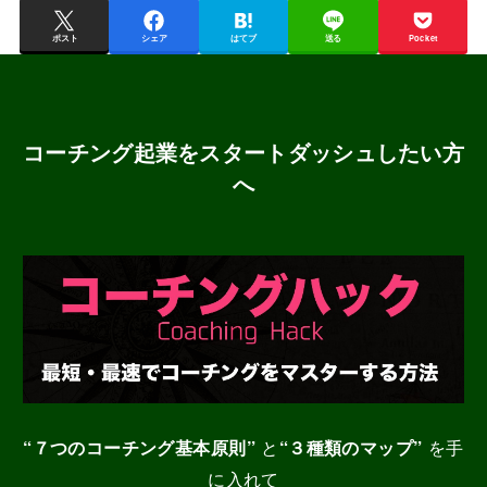
ポスト
シェア
はてブ
送る
Pocket
コーチング起業をスタートダッシュしたい方
へ
“７つのコーチング基本原則”
と
“３種類のマップ”
を手
に入れて