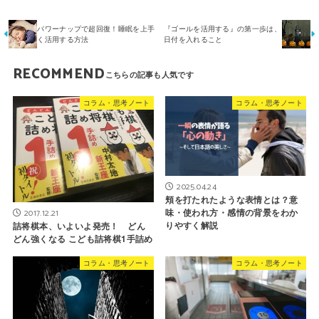
パワーナップで超回復！睡眠を上手
『ゴールを活用する』の第一歩は、
く活用する方法
日付を入れること
RECOMMEND
コラム・思考ノート
コラム・思考ノート
2025.04.24
頬を打たれたような表情とは？意
味・使われ方・感情の背景をわか
2017.12.21
りやすく解説
詰将棋本、いよいよ発売！ どん
どん強くなる こども詰将棋1手詰め
コラム・思考ノート
コラム・思考ノート