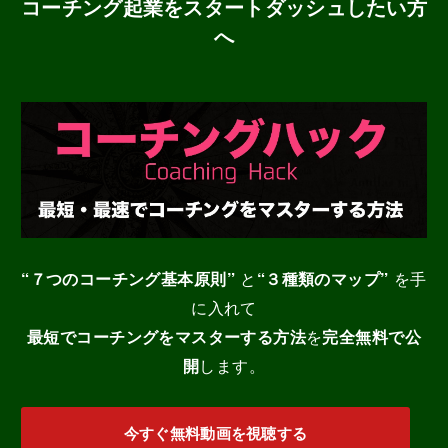
コーチング起業をスタートダッシュしたい方
へ
“７つのコーチング基本原則”
と
“３種類のマップ”
を手
に入れて
最短でコーチングをマスターする
方法
を
完全無料で公
開
します。
今すぐ無料動画を視聴する