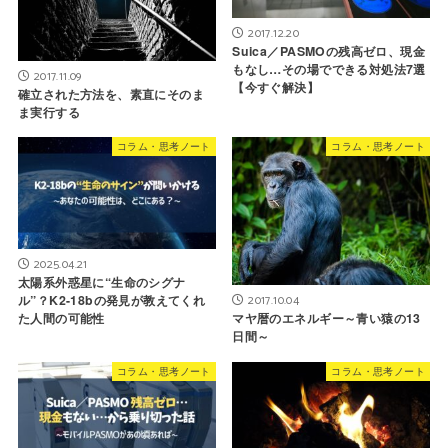
2017.12.20
Suica／PASMOの残高ゼロ、現金
もなし…その場でできる対処法7選
2017.11.09
【今すぐ解決】
確立された方法を、素直にそのま
ま実行する
コラム・思考ノート
コラム・思考ノート
2025.04.21
太陽系外惑星に“生命のシグナ
ル”？K2-18bの発見が教えてくれ
2017.10.04
た人間の可能性
マヤ暦のエネルギー～青い猿の13
日間～
コラム・思考ノート
コラム・思考ノート