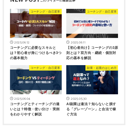
NEW POST
コーチング・自己変革
コーチング・自己変革
2025.06.12
2025.06.11
コーチングに必要なスキルと
【初心者向け】コーチングの3原
は？初心者が身につけるべき3つ
則とは？双方向・継続・個別対
の基本能力
応の基本を解説
コーチング・自己変革
副業・起業のはじめ方
2025.06.04
2025.05.30
コーチングとティーチングの違
AI副業は違法？知らないと損す
いとは？特徴・使い分け・実例
る「グレーゾーン」と合法で稼
をわかりやすく解説
ぐ方法