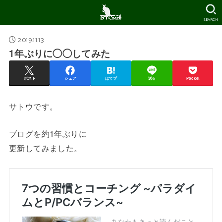
SEARCH
2019.11.13
1年ぶりに◯◯してみた
ポスト
シェア
はてブ
送る
Pocket
サトウです。
ブログを約1年ぶりに
更新してみました。