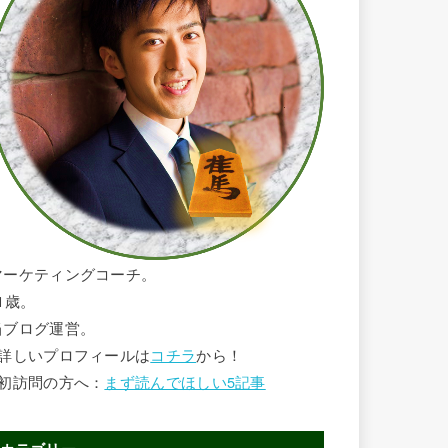
マーケティングコーチ。
1歳。
当ブログ運営。
■詳しいプロフィールは
コチラ
から！
■初訪問の方へ：
まず読んでほしい5記事