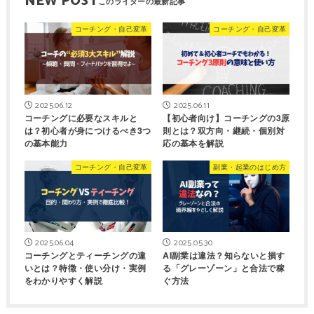
NEW POST
コーチング・自己変革
コーチング・自己変革
2025.06.12
2025.06.11
コーチングに必要なスキルと
【初心者向け】コーチングの3原
は？初心者が身につけるべき3つ
則とは？双方向・継続・個別対
の基本能力
応の基本を解説
コーチング・自己変革
副業・起業のはじめ方
2025.06.04
2025.05.30
コーチングとティーチングの違
AI副業は違法？知らないと損す
いとは？特徴・使い分け・実例
る「グレーゾーン」と合法で稼
をわかりやすく解説
ぐ方法