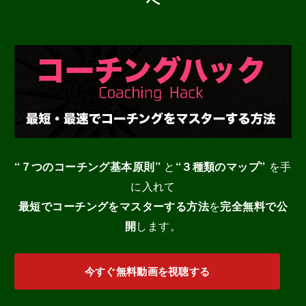
へ
“７つのコーチング基本原則”
と
“３種類のマップ”
を手
に入れて
最短でコーチングをマスターする
方法
を
完全無料で公
開
します。
今すぐ無料動画を視聴する