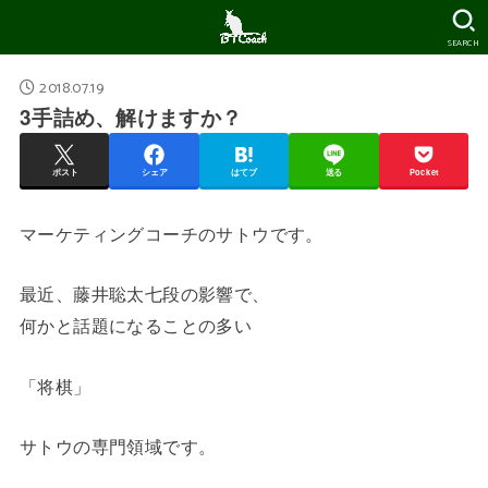
SEARCH
2018.07.19
3手詰め、解けますか？
ポスト
シェア
はてブ
送る
Pocket
マーケティングコーチのサトウです。
最近、藤井聡太七段の影響で、
何かと話題になることの多い
「将棋」
サトウの専門領域です。