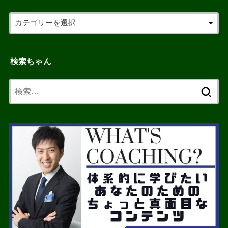
検索ちゃん
検
索: