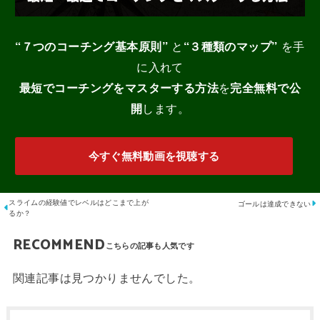
“７つのコーチング基本原則”
と
“３種類のマップ”
を手
に入れて
最短でコーチングをマスターする
方法
を
完全無料で公
開
します。
今すぐ無料動画を視聴する
スライムの経験値でレベルはどこまで上が
ゴールは達成できない
るか？
RECOMMEND
関連記事は見つかりませんでした。