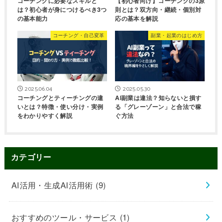
コーチングに必要なスキルと
【初心者向け】コーチングの3原
は？初心者が身につけるべき3つ
則とは？双方向・継続・個別対
の基本能力
応の基本を解説
コーチング・自己変革
副業・起業のはじめ方
2025.06.04
2025.05.30
コーチングとティーチングの違
AI副業は違法？知らないと損す
いとは？特徴・使い分け・実例
る「グレーゾーン」と合法で稼
をわかりやすく解説
ぐ方法
カテゴリー
AI活用・生成AI活用術
(9)
おすすめのツール・サービス
(1)