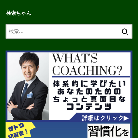
検索ちゃん
検
索: