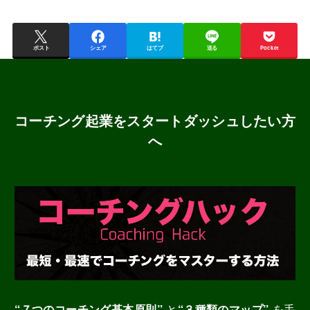
ポスト
シェア
はてブ
送る
Pocket
コーチング起業をスタートダッシュしたい方
へ
“７つのコーチング基本原則”
と
“３種類のマップ”
を手