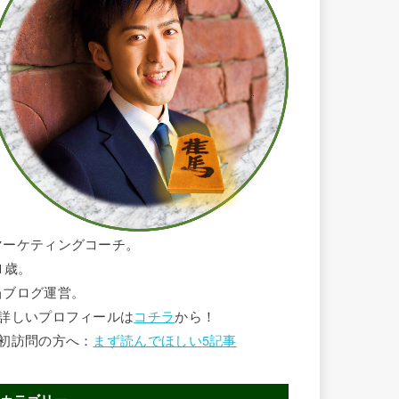
マーケティングコーチ。
1歳。
当ブログ運営。
■詳しいプロフィールは
コチラ
から！
■初訪問の方へ：
まず読んでほしい5記事