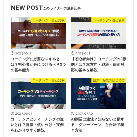
NEW POST
コーチング・自己変革
コーチング・自己変革
2025.06.12
2025.06.11
コーチングに必要なスキルと
【初心者向け】コーチングの3原
は？初心者が身につけるべき3つ
則とは？双方向・継続・個別対
の基本能力
応の基本を解説
コーチング・自己変革
副業・起業のはじめ方
2025.06.04
2025.05.30
コーチングとティーチングの違
AI副業は違法？知らないと損す
いとは？特徴・使い分け・実例
る「グレーゾーン」と合法で稼
をわかりやすく解説
ぐ方法