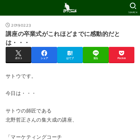
SEARCH
2019.02.23
講座の卒業式がこれほどまでに感動的だと
は・・・
ポスト
シェア
はてブ
送る
Pocket
サトウです。
今日は・・・
サトウの師匠である
北野哲正さんの集大成の講座、
「マーケティングコーチ