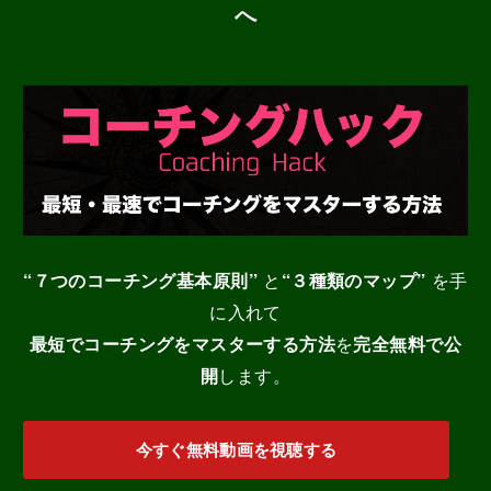
へ
“７つのコーチング基本原則”
と
“３種類のマップ”
を手
に入れて
最短でコーチングをマスターする
方法
を
完全無料で公
開
します。
今すぐ無料動画を視聴する