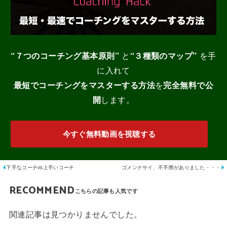
“７つのコーチング基本原則”
と
“３種類のマップ”
を手
に入れて
最短でコーチングをマスターする
方法
を
完全無料で公
開
します。
今すぐ無料動画を視聴する
下手なコーチvs上手いコーチ
ゴメンナサイ、不手際がありました・・・
RECOMMEND
関連記事は見つかりませんでした。