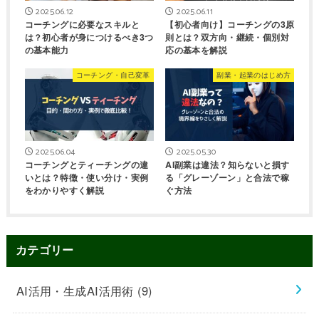
2025.06.12
2025.06.11
コーチングに必要なスキルと
【初心者向け】コーチングの3原
は？初心者が身につけるべき3つ
則とは？双方向・継続・個別対
の基本能力
応の基本を解説
コーチング・自己変革
副業・起業のはじめ方
2025.06.04
2025.05.30
コーチングとティーチングの違
AI副業は違法？知らないと損す
いとは？特徴・使い分け・実例
る「グレーゾーン」と合法で稼
をわかりやすく解説
ぐ方法
カテゴリー
AI活用・生成AI活用術
(9)