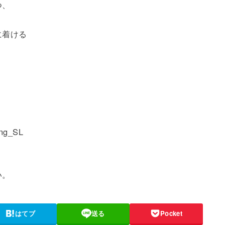
つ、
に着ける
ing_SL
い。
はてブ
送る
Pocket