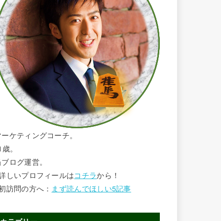
マーケティングコーチ。
1歳。
当ブログ運営。
■詳しいプロフィールは
コチラ
から！
■初訪問の方へ：
まず読んでほしい5記事