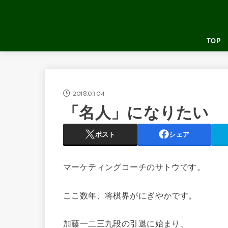
TOP
2018.03.04
「名人」になりたい
ポスト
シェア
マーケティングコーチのサトウです。
ここ数年、将棋界がにぎやかです。
加藤一二三九段の引退に始まり、