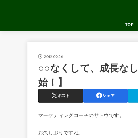
TOP
2018.02.26
○○なくして、成長な
始！】
ポスト
シェア
マーケティングコーチのサトウです。
お久しぶりですね。