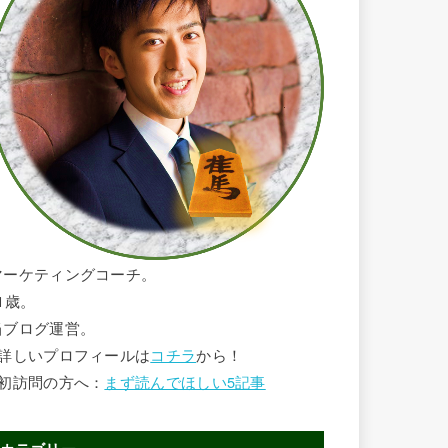
マーケティングコーチ。
1歳。
当ブログ運営。
■詳しいプロフィールは
コチラ
から！
■初訪問の方へ：
まず読んでほしい5記事