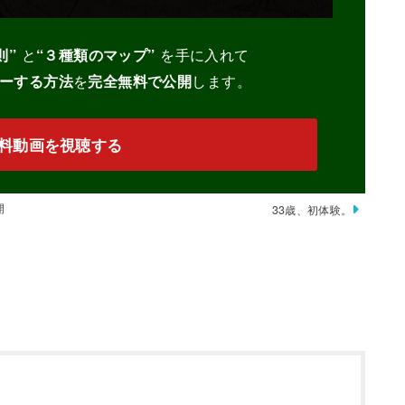
則”
と
“３種類のマップ”
を手に入れて
ーする
方法
を
完全無料で公開
します。
料動画を視聴する
開
33歳、初体験。