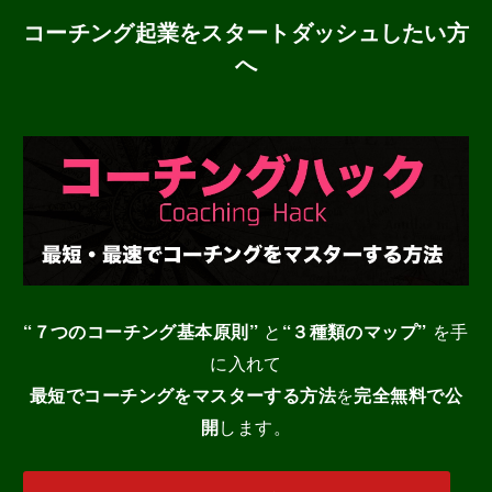
コーチング起業をスタートダッシュしたい方
へ
“７つのコーチング基本原則”
と
“３種類のマップ”
を手
に入れて
最短でコーチングをマスターする
方法
を
完全無料で公
開
します。