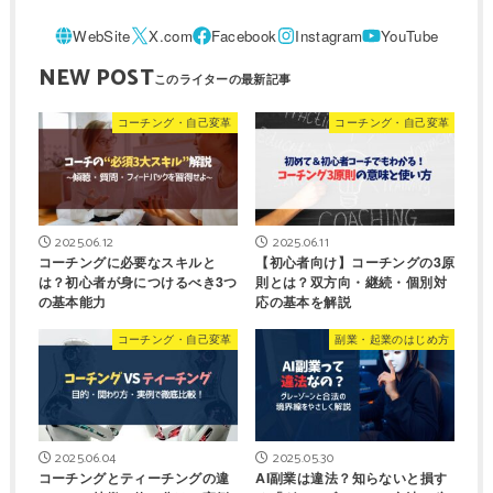
NEW POST
コーチング・自己変革
コーチング・自己変革
2025.06.12
2025.06.11
コーチングに必要なスキルと
【初心者向け】コーチングの3原
は？初心者が身につけるべき3つ
則とは？双方向・継続・個別対
の基本能力
応の基本を解説
コーチング・自己変革
副業・起業のはじめ方
2025.06.04
2025.05.30
コーチングとティーチングの違
AI副業は違法？知らないと損す