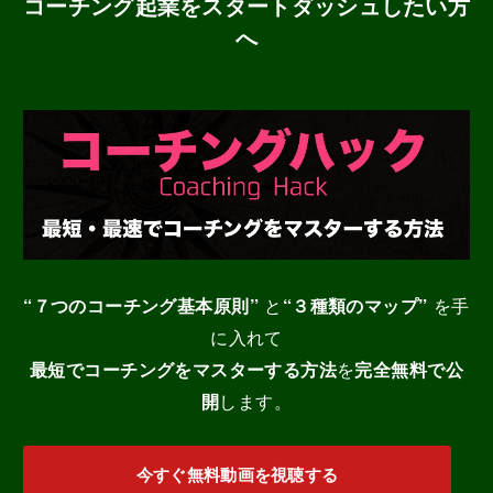
コーチング起業をスタートダッシュしたい方
へ
“７つのコーチング基本原則”
と
“３種類のマップ”
を手
に入れて
最短でコーチングをマスターする
方法
を
完全無料で公
開
します。
今すぐ無料動画を視聴する