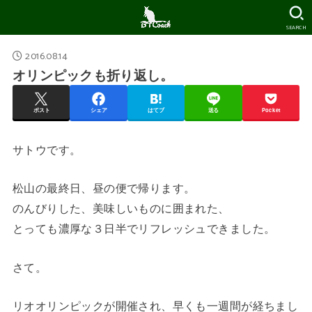
SEARCH
2016.08.14
オリンピックも折り返し。
ポスト
シェア
はてブ
送る
Pocket
サトウです。
松山の最終日、昼の便で帰ります。
のんびりした、美味しいものに囲まれた、
とっても濃厚な３日半でリフレッシュできました。
さて。
リオオリンピックが開催され、早くも一週間が経ちまし