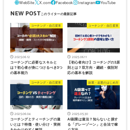
NEW POST
コーチング・自己変革
コーチング・自己変革
2025.06.12
2025.06.11
コーチングに必要なスキルと
【初心者向け】コーチングの3原
は？初心者が身につけるべき3つ
則とは？双方向・継続・個別対
の基本能力
応の基本を解説
コーチング・自己変革
副業・起業のはじめ方
2025.06.04
2025.05.30
コーチングとティーチングの違
AI副業は違法？知らないと損す
いとは？特徴・使い分け・実例
る「グレーゾーン」と合法で稼
をわかりやすく解説
ぐ方法