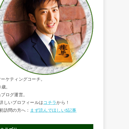
マーケティングコーチ。
1歳。
当ブログ運営。
■詳しいプロフィールは
コチラ
から！
■初訪問の方へ：
まず読んでほしい5記事