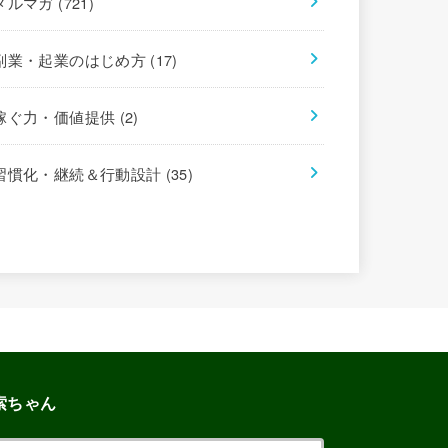
メルマガ
(721)
副業・起業のはじめ方
(17)
稼ぐ力・価値提供
(2)
習慣化・継続＆行動設計
(35)
索ちゃん